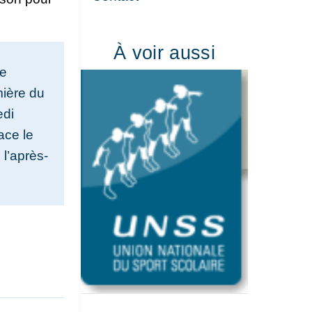
À voir aussi
de
mière du
edi
ace le
 l’après-