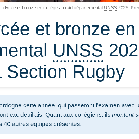
 en lycée et bronze en collège au raid départemental
UNSS
2025. Prem
lycée et bronze en
emental
UNSS
202
la Section Rugby
ordogne cette année, qui passeront l’examen avec 
nt excideuillais. Quant aux collégiens, ils
montent s
s 40 autres équipes présentes.