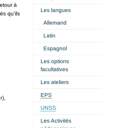
retour à
Les langues
és qu’ils
Allemand
Latin
Espagnol
Les options
facultatives
Les ateliers
EPS
r),
UNSS
Les Activités