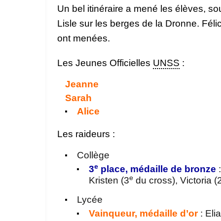
Un bel itinéraire a mené les élèves, so
Lisle sur les berges de la Dronne. Féli
ont menées.
Les Jeunes Officielles
UNSS
:
Jeanne
Sarah
Alice
Les raideurs :
Collège
e
3
place, médaille de bronze
:
e
Kristen (3
du cross), Victoria (
Lycée
Vainqueur, médaille d’or
: Eli