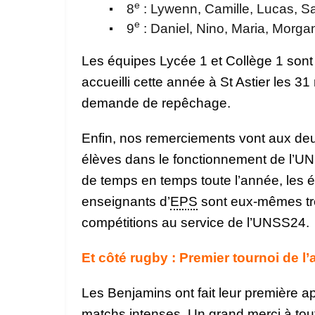
e
8
: Lywenn, Camille, Lucas, S
e
9
: Daniel, Nino, Maria, Morga
Les équipes Lycée 1 et Collège 1 sont 
accueilli cette année à St Astier les 31
demande de repêchage.
Enfin, nos remerciements vont aux de
élèves dans le fonctionnement de l’UNS
de temps en temps toute l’année, les 
enseignants d’
EPS
sont eux-mêmes trè
compétitions au service de l’UNSS24.
Et côté rugby : Premier tournoi de l
Les Benjamins ont fait leur première a
matchs intenses. Un grand merci à tou