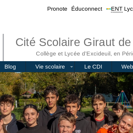
Pronote
Éduconnect
ENT
Lyc
Cité Scolaire Giraut de
Collège et Lycée d’Excideuil, en Péri
Blog
Vie scolaire
Le CDI
Web