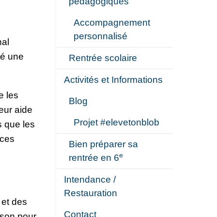
pédagogiques
Accompagnement
personnalisé
nal
sé une
Rentrée scolaire
Activités et Informations
e les
Blog
eur aide
Projet #elevetonblob
s que les
 ces
Bien préparer sa
e
rentrée en 6
Intendance /
Restauration
 et des
Contact
sson pour