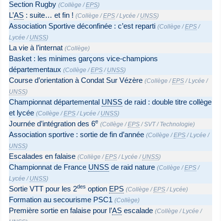
Section Rugby
(
Collège
/
EPS
)
L’
AS
: suite… et fin !
(
Collège
/
EPS
/
Lycée
/
UNSS
)
Association Sportive déconfinée : c’est reparti
(
Collège
/
EPS
/
Lycée
/
UNSS
)
La vie à l’internat
(
Collège
)
Basket : les minimes garçons vice-champions
départementaux
(
Collège
/
EPS
/
UNSS
)
Course d’orientation à Condat Sur Vézère
(
Collège
/
EPS
/
Lycée
/
UNSS
)
Championnat départemental
UNSS
de raid : double titre collège
et lycée
(
Collège
/
EPS
/
Lycée
/
UNSS
)
e
Journée d’intégration des 6
(
Collège
/
EPS
/
SVT
/
Technologie
)
Association sportive : sortie de fin d’année
(
Collège
/
EPS
/
Lycée
/
UNSS
)
Escalades en falaise
(
Collège
/
EPS
/
Lycée
/
UNSS
)
Championnat de France
UNSS
de raid nature
(
Collège
/
EPS
/
Lycée
/
UNSS
)
des
Sortie VTT pour les 2
option
EPS
(
Collège
/
EPS
/
Lycée
)
Formation au secourisme PSC1
(
Collège
)
Première sortie en falaise pour l’
AS
escalade
(
Collège
/
Lycée
/