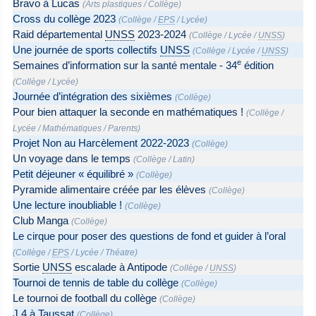
Bravo à Lucas
(
Arts plastiques
/
Collège
)
Cross du collège 2023
(
Collège
/
EPS
/
Lycée
)
Raid départemental
UNSS
2023-2024
(
Collège
/
Lycée
/
UNSS
)
Une journée de sports collectifs
UNSS
(
Collège
/
Lycée
/
UNSS
)
e
Semaines d’information sur la santé mentale - 34
édition
(
Collège
/
Lycée
)
Journée d’intégration des sixièmes
(
Collège
)
Pour bien attaquer la seconde en mathématiques !
(
Collège
/
Lycée
/
Mathématiques
/
Parents
)
Projet Non au Harcèlement 2022-2023
(
Collège
)
Un voyage dans le temps
(
Collège
/
Latin
)
Petit déjeuner « équilibré »
(
Collège
)
Pyramide alimentaire créée par les élèves
(
Collège
)
Une lecture inoubliable !
(
Collège
)
Club Manga
(
Collège
)
Le cirque pour poser des questions de fond et guider à l’oral
(
Collège
/
EPS
/
Lycée
/
Théatre
)
Sortie
UNSS
escalade à Antipode
(
Collège
/
UNSS
)
Tournoi de tennis de table du collège
(
Collège
)
Le tournoi de football du collège
(
Collège
)
J 4 à Taussat
(
Collège
)