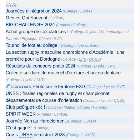
UNSS
)
Journées d’intégration 2024
(
Collège
/
Lycée
)
Gestes Qui Sauvent
(
Collège
)
BIG CHALLENGE 2024
(
Anglais
/
Collège
)
Achat groupé de calculatrices !
(
Collège
/
Lycée
/
Mathématiques
/
Parents
/
Physique-Chimie
/
SVT
)
Tournoi de foot au collège !
(
Collège
/
Vie scolaire
)
La section rugby masculine championne d’Académie : une
première pour la Dordogne
(
Collège
/
EPS
/
UNSS
)
Résultats du concours photo 2024
(
Collège
/
Lycée
/
SVT
)
Collecte solidaire de matériel d’écriture et bucco-dentaire
(
Collège
/
Lycée
/
SVT
)
e
2
Concours Photo sur le territoire E3D
(
Collège
/
Lycée
/
SVT
)
UNSS
: finales régionales de rugby et championnat
départemental de course d’orientation
(
Collège
/
Lycée
/
UNSS
)
Club μαθηματικός !
(
Collège
/
Mathématiques
/
Parents
)
SPIRIT WEEK
(
Anglais
/
Collège
)
Journée Non au Harcèlement
(
Collège
/
Lycée
)
C’est gagné !
(
Collège
)
Cross
UNSS
de district 2023
(
Collège
/
UNSS
)