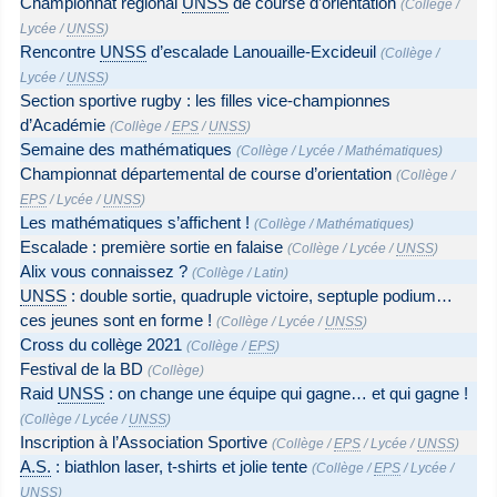
Championnat régional
UNSS
de course d’orientation
(
Collège
/
Lycée
/
UNSS
)
Rencontre
UNSS
d’escalade Lanouaille-Excideuil
(
Collège
/
Lycée
/
UNSS
)
Section sportive rugby : les filles vice-championnes
d’Académie
(
Collège
/
EPS
/
UNSS
)
Semaine des mathématiques
(
Collège
/
Lycée
/
Mathématiques
)
Championnat départemental de course d’orientation
(
Collège
/
EPS
/
Lycée
/
UNSS
)
Les mathématiques s’affichent !
(
Collège
/
Mathématiques
)
Escalade : première sortie en falaise
(
Collège
/
Lycée
/
UNSS
)
Alix vous connaissez ?
(
Collège
/
Latin
)
UNSS
: double sortie, quadruple victoire, septuple podium…
ces jeunes sont en forme !
(
Collège
/
Lycée
/
UNSS
)
Cross du collège 2021
(
Collège
/
EPS
)
Festival de la BD
(
Collège
)
Raid
UNSS
: on change une équipe qui gagne… et qui gagne !
(
Collège
/
Lycée
/
UNSS
)
Inscription à l’Association Sportive
(
Collège
/
EPS
/
Lycée
/
UNSS
)
A.S.
: biathlon laser, t-shirts et jolie tente
(
Collège
/
EPS
/
Lycée
/
UNSS
)