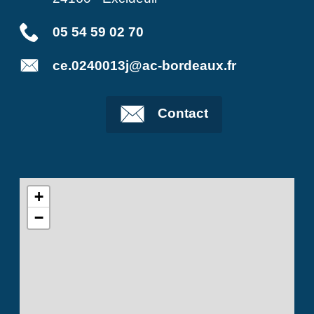
05 54 59 02 70
ce.0240013j@ac-bordeaux.fr
Contact
+
−