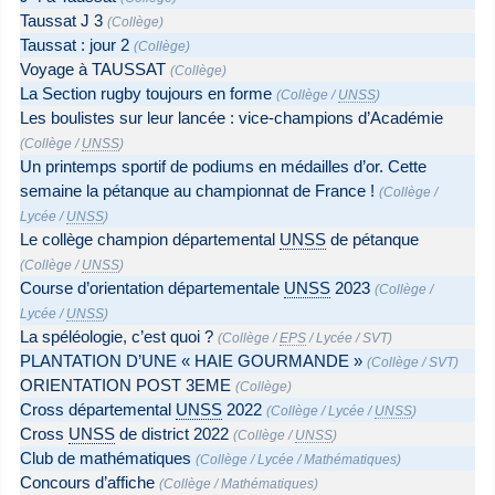
Taussat J 3
(
Collège
)
Taussat : jour 2
(
Collège
)
Voyage à TAUSSAT
(
Collège
)
La Section rugby toujours en forme
(
Collège
/
UNSS
)
Les boulistes sur leur lancée : vice-champions d’Académie
(
Collège
/
UNSS
)
Un printemps sportif de podiums en médailles d’or. Cette
semaine la pétanque au championnat de France !
(
Collège
/
Lycée
/
UNSS
)
Le collège champion départemental
UNSS
de pétanque
(
Collège
/
UNSS
)
Course d’orientation départementale
UNSS
2023
(
Collège
/
Lycée
/
UNSS
)
La spéléologie, c’est quoi ?
(
Collège
/
EPS
/
Lycée
/
SVT
)
PLANTATION D’UNE « HAIE GOURMANDE »
(
Collège
/
SVT
)
ORIENTATION POST 3EME
(
Collège
)
Cross départemental
UNSS
2022
(
Collège
/
Lycée
/
UNSS
)
Cross
UNSS
de district 2022
(
Collège
/
UNSS
)
Club de mathématiques
(
Collège
/
Lycée
/
Mathématiques
)
Concours d’affiche
(
Collège
/
Mathématiques
)