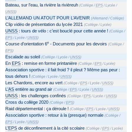
Bateau, sur l’eau, la rivière la rivièreuh
(
Collège
/
EPS
/
Lycée
/
UNSS
)
L’ALLEMAND UN ATOUT POUR L’AVENIR
(
Allemand
/
Collège
)
Clip vidéo de présentation du lycée 2021
(
Collège
/
Lycée
)
UNSS
: tours de vélo : c’est bouclé pour cette année !
(
Collège
/
EPS
/
Lycée
/
UNSS
)
e
Course d’orientation 6
- Documents pour les devoirs
(
Collège
/
EPS
)
Escalade au soleil
(
Collège
/
Lycée
/
UNSS
)
En
EPS
: remise en forme printanière
(
Collège
/
EPS
/
Lycée
)
Association sportive : il fait froid ? il pleut ? Même pas peur :
tous dehors !
(
Collège
/
Lycée
/
UNSS
)
Les Chardons, encore au vert
(
Collège
/
EPS
/
Lycée
/
UNSS
)
L’
AS
entière au grand air
(
Collège
/
EPS
/
Lycée
/
UNSS
)
UNSS
: les challenges confinés
(
Collège
/
EPS
/
Lycée
/
UNSS
)
Cross du collège 2020
(
Collège
/
EPS
)
Raid départemental : ça déroule !
(
Collège
/
EPS
/
Lycée
/
UNSS
)
Association sportive : retour à la (presque) normale
(
Collège
/
EPS
/
Lycée
/
UNSS
)
L’
EPS
de déconfinement à la cité scolaire
(
Collège
/
EPS
/
Lycée
)