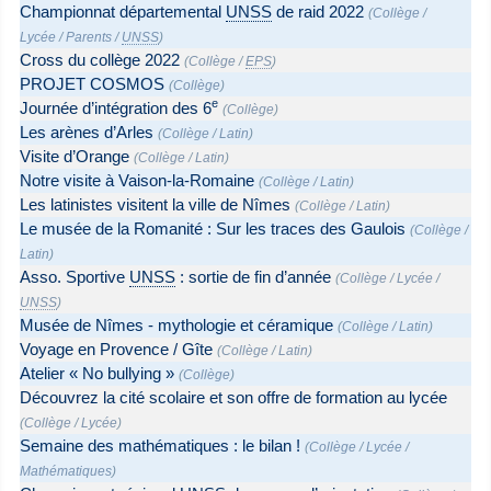
Championnat départemental
UNSS
de raid 2022
(
Collège
/
Lycée
/
Parents
/
UNSS
)
Cross du collège 2022
(
Collège
/
EPS
)
PROJET COSMOS
(
Collège
)
e
Journée d’intégration des 6
(
Collège
)
Les arènes d’Arles
(
Collège
/
Latin
)
Visite d’Orange
(
Collège
/
Latin
)
Notre visite à Vaison-la-Romaine
(
Collège
/
Latin
)
Les latinistes visitent la ville de Nîmes
(
Collège
/
Latin
)
Le musée de la Romanité : Sur les traces des Gaulois
(
Collège
/
Latin
)
Asso. Sportive
UNSS
: sortie de fin d’année
(
Collège
/
Lycée
/
UNSS
)
Musée de Nîmes - mythologie et céramique
(
Collège
/
Latin
)
Voyage en Provence / Gîte
(
Collège
/
Latin
)
Atelier « No bullying »
(
Collège
)
Découvrez la cité scolaire et son offre de formation au lycée
(
Collège
/
Lycée
)
Semaine des mathématiques : le bilan !
(
Collège
/
Lycée
/
Mathématiques
)