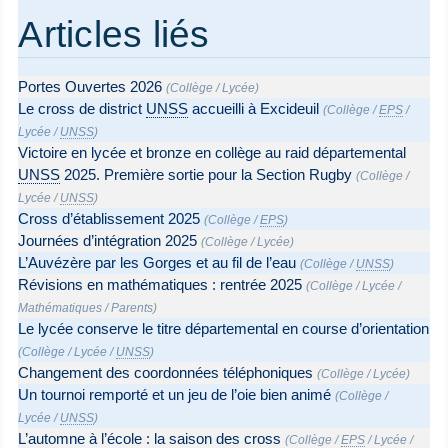
Articles liés
Portes Ouvertes 2026
(
Collège
/
Lycée
)
Le cross de district
UNSS
accueilli à Excideuil
(
Collège
/
EPS
/
Lycée
/
UNSS
)
Victoire en lycée et bronze en collège au raid départemental
UNSS
2025. Première sortie pour la Section Rugby
(
Collège
/
Lycée
/
UNSS
)
Cross d’établissement 2025
(
Collège
/
EPS
)
Journées d’intégration 2025
(
Collège
/
Lycée
)
L’Auvézère par les Gorges et au fil de l’eau
(
Collège
/
UNSS
)
Révisions en mathématiques : rentrée 2025
(
Collège
/
Lycée
/
Mathématiques
/
Parents
)
Le lycée conserve le titre départemental en course d’orientation
(
Collège
/
Lycée
/
UNSS
)
Changement des coordonnées téléphoniques
(
Collège
/
Lycée
)
Un tournoi remporté et un jeu de l’oie bien animé
(
Collège
/
Lycée
/
UNSS
)
L’automne à l’école : la saison des cross
(
Collège
/
EPS
/
Lycée
/