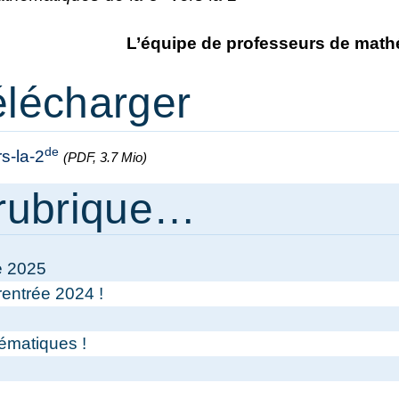
L’équipe de professeurs de mat
élécharger
de
rs-la-2
(PDF, 3.7 Mio)
rubrique…
e 2025
entrée 2024 !
ématiques !