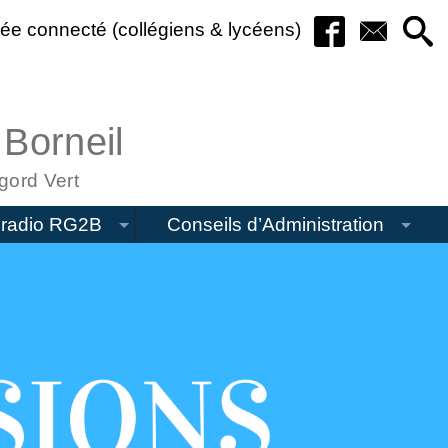
ée connecté (collégiens & lycéens)
 Borneil
gord Vert
radio RG2B
Conseils d’Administration