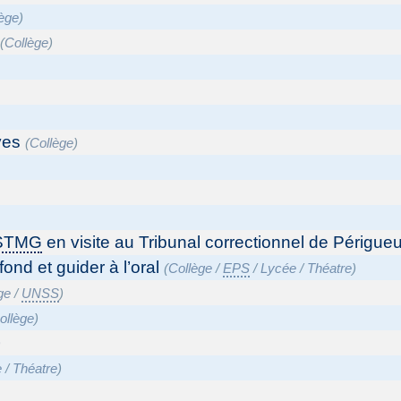
lège
)
(
Collège
)
ves
(
Collège
)
STMG
en visite au Tribunal correctionnel de Périgue
ond et guider à l’oral
(
Collège
/
EPS
/
Lycée
/
Théatre
)
ge
/
UNSS
)
ollège
)
)
e
/
Théatre
)