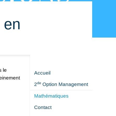
 en
s le
Accueil
reinement
de
2
Option Management
Mathématiques
Contact