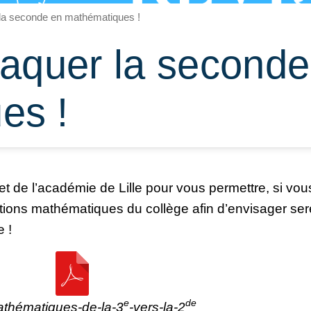
 la seconde en mathématiques !
taquer la seconde
es !
ret de l’académie de Lille pour vous permettre, si vou
notions mathématiques du collège afin d’envisager se
 !
e
de
athématiques-de-la-3
-vers-la-2