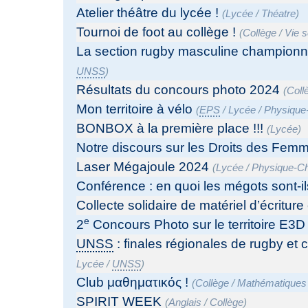
Atelier théâtre du lycée !
(
Lycée
/
Théatre
)
Tournoi de foot au collège !
(
Collège
/
Vie s
La section rugby masculine championn
UNSS
)
Résultats du concours photo 2024
(
Coll
Mon territoire à vélo
(
EPS
/
Lycée
/
Physique
BONBOX à la première place !!!
(
Lycée
)
Notre discours sur les Droits des Fem
Laser Mégajoule 2024
(
Lycée
/
Physique-C
Conférence : en quoi les mégots sont-i
Collecte solidaire de matériel d’écritur
e
2
Concours Photo sur le territoire E3D
UNSS
: finales régionales de rugby et
Lycée
/
UNSS
)
Club μαθηματικός !
(
Collège
/
Mathématiques
SPIRIT WEEK
(
Anglais
/
Collège
)