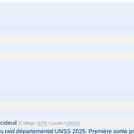
cideuil
(
Collège
/
EPS
/
Lycée
/
UNSS
)
 au raid départemental
UNSS
2025. Première sortie po