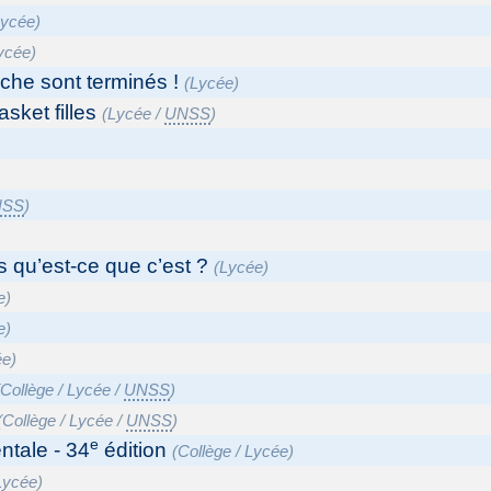
Lycée
)
ycée
)
uche sont terminés !
(
Lycée
)
ket filles
(
Lycée
/
UNSS
)
NSS
)
 qu’est-ce que c’est ?
(
Lycée
)
e
)
e
)
ée
)
(
Collège
/
Lycée
/
UNSS
)
(
Collège
/
Lycée
/
UNSS
)
e
ntale - 34
édition
(
Collège
/
Lycée
)
Lycée
)