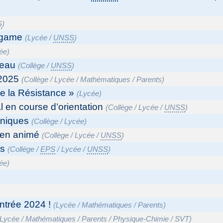
S
)
 game
(
Lycée
/
UNSS
)
ée
)
’eau
(
Collège
/
UNSS
)
 2025
(
Collège
/
Lycée
/
Mathématiques
/
Parents
)
de la Résistance »
(
Lycée
)
l en course d’orientation
(
Collège
/
Lycée
/
UNSS
)
niques
(
Collège
/
Lycée
)
bien animé
(
Collège
/
Lycée
/
UNSS
)
ss
(
Collège
/
EPS
/
Lycée
/
UNSS
)
ée
)
ntrée 2024 !
(
Lycée
/
Mathématiques
/
Parents
)
Lycée
/
Mathématiques
/
Parents
/
Physique-Chimie
/
SVT
)