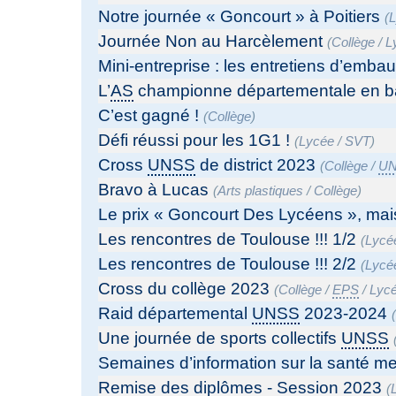
Notre journée « Goncourt » à Poitiers
(
Journée Non au Harcèlement
(
Collège
/
L
Mini-entreprise : les entretiens d’emba
L’
AS
championne départementale en bas
C’est gagné !
(
Collège
)
Défi réussi pour les 1G1 !
(
Lycée
/
SVT
)
Cross
UNSS
de district 2023
(
Collège
/
U
Bravo à Lucas
(
Arts plastiques
/
Collège
)
Le prix « Goncourt Des Lycéens », mais
Les rencontres de Toulouse !!! 1/2
(
Lycé
Les rencontres de Toulouse !!! 2/2
(
Lycé
Cross du collège 2023
(
Collège
/
EPS
/
Lyc
Raid départemental
UNSS
2023-2024
Une journée de sports collectifs
UNSS
Semaines d’information sur la santé me
Remise des diplômes - Session 2023
(