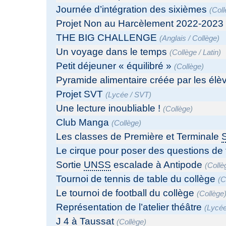
Journée d’intégration des sixièmes
(
Col
Projet Non au Harcèlement 2022-2023
THE BIG CHALLENGE
(
Anglais
/
Collège
)
Un voyage dans le temps
(
Collège
/
Latin
)
Petit déjeuner « équilibré »
(
Collège
)
Pyramide alimentaire créée par les élè
Projet SVT
(
Lycée
/
SVT
)
Une lecture inoubliable !
(
Collège
)
Club Manga
(
Collège
)
Les classes de Première et Terminale
Le cirque pour poser des questions de f
Sortie
UNSS
escalade à Antipode
(
Collè
Tournoi de tennis de table du collège
(
C
Le tournoi de football du collège
(
Collège
Représentation de l’atelier théâtre
(
Lycé
J 4 à Taussat
(
Collège
)