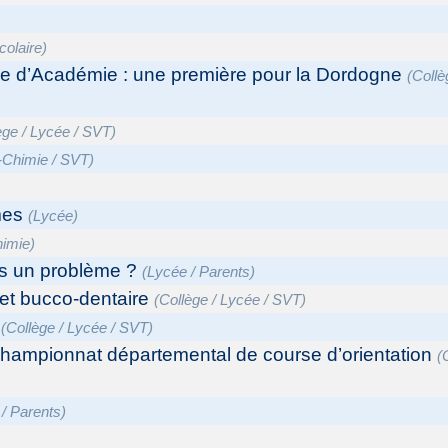
colaire
)
e d’Académie : une première pour la Dordogne
(
Collè
ège
/
Lycée
/
SVT
)
-Chimie
/
SVT
)
mes
(
Lycée
)
himie
)
ls un problème ?
(
Lycée
/
Parents
)
e et bucco-dentaire
(
Collège
/
Lycée
/
SVT
)
(
Collège
/
Lycée
/
SVT
)
 championnat départemental de course d’orientation
(
/
Parents
)