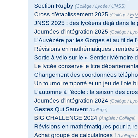
Section Rugby
(
Collège
/
Lycée
/
UNSS
)
Cross d’établissement 2025
(
Collège
/
EP
JNSS 2025 : des lycéens déjà dans le
Journées d’intégration 2025
(
Collège
/
Lyc
L’Auvézère par les Gorges et au fil de l
Révisions en mathématiques : rentrée
Sortie à vélo sur le « Sentier Mémoire 
Le lycée conserve le titre départementa
Changement des coordonnées télépho
Un tournoi remporté et un jeu de l’oie 
L’automne à l’école : la saison des cro
Journées d’intégration 2024
(
Collège
/
Lyc
Gestes Qui Sauvent
(
Collège
)
BIG CHALLENGE 2024
(
Anglais
/
Collège
)
Révisions en mathématiques pour la re
Achat groupé de calculatrices !
(
Collège
/