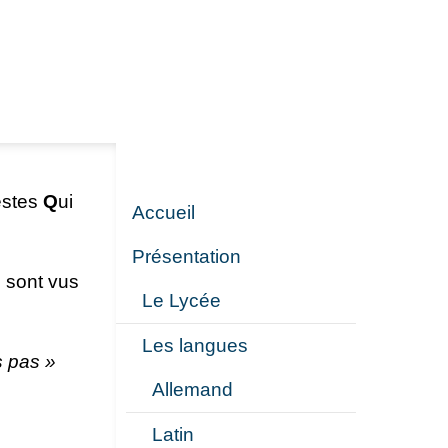
estes
Q
ui
Accueil
Présentation
e sont vus
Le Lycée
Les langues
s pas »
Allemand
Latin