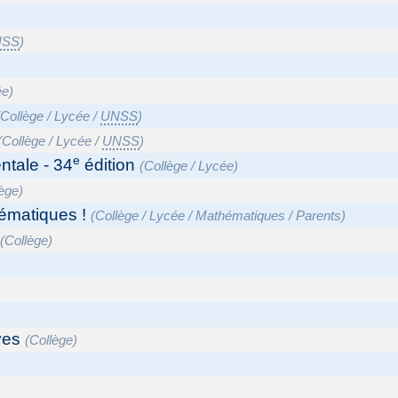
NSS
)
ée
)
(
Collège
/
Lycée
/
UNSS
)
(
Collège
/
Lycée
/
UNSS
)
e
ntale - 34
édition
(
Collège
/
Lycée
)
lège
)
ématiques !
(
Collège
/
Lycée
/
Mathématiques
/
Parents
)
(
Collège
)
ves
(
Collège
)