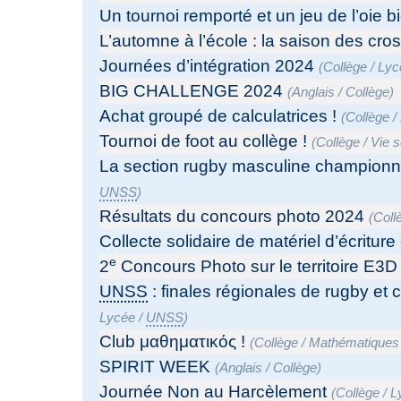
Un tournoi remporté et un jeu de l’oie 
L’automne à l’école : la saison des cro
Journées d’intégration 2024
(
Collège
/
Lyc
BIG CHALLENGE 2024
(
Anglais
/
Collège
)
Achat groupé de calculatrices !
(
Collège
/
Tournoi de foot au collège !
(
Collège
/
Vie s
La section rugby masculine championn
UNSS
)
Résultats du concours photo 2024
(
Coll
Collecte solidaire de matériel d’écritur
e
2
Concours Photo sur le territoire E3D
UNSS
: finales régionales de rugby et
Lycée
/
UNSS
)
Club μαθηματικός !
(
Collège
/
Mathématiques
SPIRIT WEEK
(
Anglais
/
Collège
)
Journée Non au Harcèlement
(
Collège
/
L