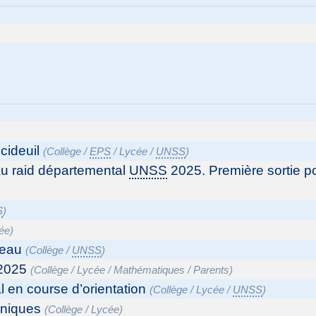
cideuil
(
Collège
/
EPS
/
Lycée
/
UNSS
)
 au raid départemental
UNSS
2025. Première sortie po
S
)
ée
)
’eau
(
Collège
/
UNSS
)
 2025
(
Collège
/
Lycée
/
Mathématiques
/
Parents
)
l en course d’orientation
(
Collège
/
Lycée
/
UNSS
)
niques
(
Collège
/
Lycée
)