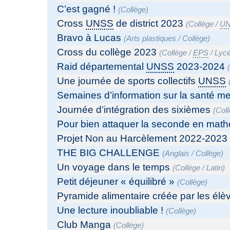
C’est gagné !
(
Collège
)
Cross
UNSS
de district 2023
(
Collège
/
U
Bravo à Lucas
(
Arts plastiques
/
Collège
)
Cross du collège 2023
(
Collège
/
EPS
/
Lyc
Raid départemental
UNSS
2023-2024
Une journée de sports collectifs
UNSS
Semaines d’information sur la santé me
Journée d’intégration des sixièmes
(
Col
Pour bien attaquer la seconde en math
Projet Non au Harcèlement 2022-2023
THE BIG CHALLENGE
(
Anglais
/
Collège
)
Un voyage dans le temps
(
Collège
/
Latin
)
Petit déjeuner « équilibré »
(
Collège
)
Pyramide alimentaire créée par les élè
Une lecture inoubliable !
(
Collège
)
Club Manga
(
Collège
)