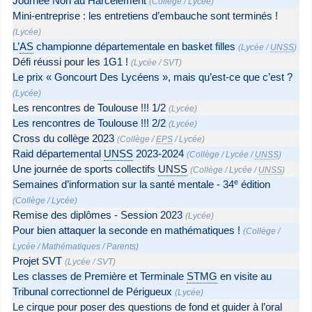
Journée Non au Harcèlement
(
Collège
/
Lycée
)
Mini-entreprise : les entretiens d’embauche sont terminés !
(
Lycée
)
L’
AS
championne départementale en basket filles
(
Lycée
/
UNSS
)
Défi réussi pour les 1G1 !
(
Lycée
/
SVT
)
Le prix « Goncourt Des Lycéens », mais qu’est-ce que c’est ?
(
Lycée
)
Les rencontres de Toulouse !!! 1/2
(
Lycée
)
Les rencontres de Toulouse !!! 2/2
(
Lycée
)
Cross du collège 2023
(
Collège
/
EPS
/
Lycée
)
Raid départemental
UNSS
2023-2024
(
Collège
/
Lycée
/
UNSS
)
Une journée de sports collectifs
UNSS
(
Collège
/
Lycée
/
UNSS
)
e
Semaines d’information sur la santé mentale - 34
édition
(
Collège
/
Lycée
)
Remise des diplômes - Session 2023
(
Lycée
)
Pour bien attaquer la seconde en mathématiques !
(
Collège
/
Lycée
/
Mathématiques
/
Parents
)
Projet SVT
(
Lycée
/
SVT
)
Les classes de Première et Terminale
STMG
en visite au
Tribunal correctionnel de Périgueux
(
Lycée
)
Le cirque pour poser des questions de fond et guider à l’oral