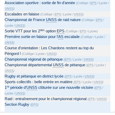
Association sportive : sortie de fin d’année
(
Collège
/
EPS
/
Lycée
/
UNSS
)
Escalades en falaise
(
Collège
/
EPS
/
Lycée
/
UNSS
)
Championnat de France
UNSS
de raid nature
(
Collège
/
EPS
/
Lycée
/
UNSS
)
des
Sortie VTT pour les 2
option
EPS
(
Collège
/
EPS
/
Lycée
)
Première sortie en falaise pour l’
AS
escalade
(
Collège
/
Lycée
/
UNSS
)
Course d’orientation : Les Chardons restent au top du
Périgord !
(
Collège
/
Lycée
/
UNSS
)
Championnat régional de pétanque
(
EPS
/
Lycée
/
UNSS
)
Championnat départemental
UNSS
de pétanque
(
EPS
/
Lycée
/
UNSS
)
Rugby et pétanque en district lycée
(
EPS
/
Lycée
/
UNSS
)
Sports collectifs : belle entrée en matière
(
EPS
/
Lycée
/
UNSS
)
re
1
période d’
UNSS
clôturée sur une nouvelle victoire
(
EPS
/
Lycée
/
UNSS
)
Raid : entraînement pour le championnat régional
(
EPS
/
UNSS
)
Section Rugby
(
EPS
)