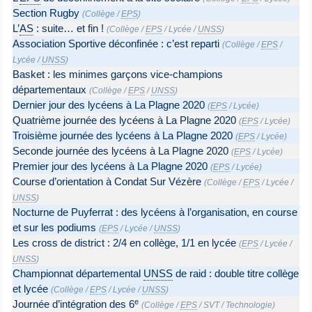
Section Rugby
(
Collège
/
EPS
)
L’
AS
: suite… et fin !
(
Collège
/
EPS
/
Lycée
/
UNSS
)
Association Sportive déconfinée : c’est reparti
(
Collège
/
EPS
/
Lycée
/
UNSS
)
Basket : les minimes garçons vice-champions
départementaux
(
Collège
/
EPS
/
UNSS
)
Dernier jour des lycéens à La Plagne 2020
(
EPS
/
Lycée
)
Quatrième journée des lycéens à La Plagne 2020
(
EPS
/
Lycée
)
Troisième journée des lycéens à La Plagne 2020
(
EPS
/
Lycée
)
Seconde journée des lycéens à La Plagne 2020
(
EPS
/
Lycée
)
Premier jour des lycéens à La Plagne 2020
(
EPS
/
Lycée
)
Course d’orientation à Condat Sur Vézère
(
Collège
/
EPS
/
Lycée
/
UNSS
)
Nocturne de Puyferrat : des lycéens à l’organisation, en course
et sur les podiums
(
EPS
/
Lycée
/
UNSS
)
Les cross de district : 2/4 en collège, 1/1 en lycée
(
EPS
/
Lycée
/
UNSS
)
Championnat départemental
UNSS
de raid : double titre collège
et lycée
(
Collège
/
EPS
/
Lycée
/
UNSS
)
e
Journée d’intégration des 6
(
Collège
/
EPS
/
SVT
/
Technologie
)