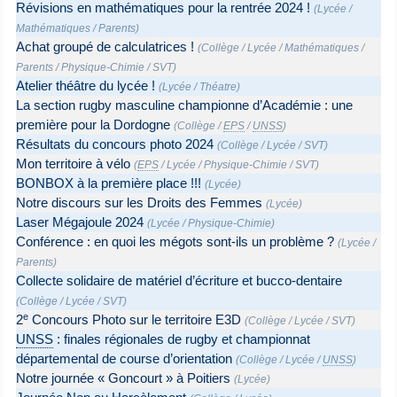
Révisions en mathématiques pour la rentrée 2024 !
(
Lycée
/
Mathématiques
/
Parents
)
Achat groupé de calculatrices !
(
Collège
/
Lycée
/
Mathématiques
/
Parents
/
Physique-Chimie
/
SVT
)
Atelier théâtre du lycée !
(
Lycée
/
Théatre
)
La section rugby masculine championne d’Académie : une
première pour la Dordogne
(
Collège
/
EPS
/
UNSS
)
Résultats du concours photo 2024
(
Collège
/
Lycée
/
SVT
)
Mon territoire à vélo
(
EPS
/
Lycée
/
Physique-Chimie
/
SVT
)
BONBOX à la première place !!!
(
Lycée
)
Notre discours sur les Droits des Femmes
(
Lycée
)
Laser Mégajoule 2024
(
Lycée
/
Physique-Chimie
)
Conférence : en quoi les mégots sont-ils un problème ?
(
Lycée
/
Parents
)
Collecte solidaire de matériel d’écriture et bucco-dentaire
(
Collège
/
Lycée
/
SVT
)
e
2
Concours Photo sur le territoire E3D
(
Collège
/
Lycée
/
SVT
)
UNSS
: finales régionales de rugby et championnat
départemental de course d’orientation
(
Collège
/
Lycée
/
UNSS
)
Notre journée « Goncourt » à Poitiers
(
Lycée
)