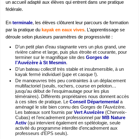
un accueil adapté aux élèves qui entrent dans une pratique
fédérale.
En
terminale
, les élèves clôturent leur parcours de formation
par la pratique du
kayak en eaux vives
. L’apprentissage se
déroule selon plusieurs paramètres de progressivité :
D’un petit plan d’eau stagnante vers un plus grand, une
rivière calme et large, puis plus étroite et courante, pour
terminer sur le magnifique site des
Gorges de
l’Auvézère à St Mesmin
.
D’un bateau collectif très stable et insubmersible, à un
kayak fermé individuel (jupe et casque !).
De manœuvres très peu contraintes à un déplacement
multifactoriel (seuils, rochers, course en peloton…
jusqu’au début de l’esquimautage pour les plus
téméraires). Différents propriétaires nous donnent accès
à ces sites de pratique. Le
Conseil Départemental
a
aménagé le site bien connu des Gorges de l’Auvézère.
Les bateaux sont fournis par
Vert Auvézère
(Cherveix-
Cubas) et l’encadrement professionnel par
MB Nature
Activ
(qui intervient également en spéléologie, seule
activité du programme interdite d’encadrement aux
professeurs d’EPS seuls).