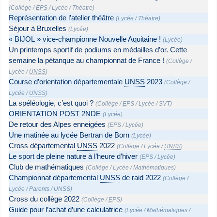
(
Collège
/
EPS
/
Lycée
/
Théatre
)
Représentation de l’atelier théâtre
(
Lycée
/
Théatre
)
Séjour à Bruxelles
(
Lycée
)
« BIJOL » vice-championne Nouvelle Aquitaine !
(
Lycée
)
Un printemps sportif de podiums en médailles d’or. Cette
semaine la pétanque au championnat de France !
(
Collège
/
Lycée
/
UNSS
)
Course d’orientation départementale
UNSS
2023
(
Collège
/
Lycée
/
UNSS
)
La spéléologie, c’est quoi ?
(
Collège
/
EPS
/
Lycée
/
SVT
)
ORIENTATION POST 2NDE
(
Lycée
)
De retour des Alpes enneigées
(
EPS
/
Lycée
)
Une matinée au lycée Bertran de Born
(
Lycée
)
Cross départemental
UNSS
2022
(
Collège
/
Lycée
/
UNSS
)
Le sport de pleine nature à l’heure d’hiver
(
EPS
/
Lycée
)
Club de mathématiques
(
Collège
/
Lycée
/
Mathématiques
)
Championnat départemental
UNSS
de raid 2022
(
Collège
/
Lycée
/
Parents
/
UNSS
)
Cross du collège 2022
(
Collège
/
EPS
)
Guide pour l’achat d’une calculatrice
(
Lycée
/
Mathématiques
/