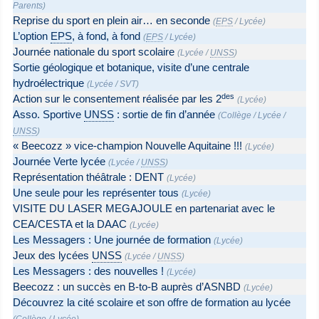
Parents
)
Reprise du sport en plein air… en seconde
(
EPS
/
Lycée
)
L’option
EPS
, à fond, à fond
(
EPS
/
Lycée
)
Journée nationale du sport scolaire
(
Lycée
/
UNSS
)
Sortie géologique et botanique, visite d’une centrale
hydroélectrique
(
Lycée
/
SVT
)
des
Action sur le consentement réalisée par les 2
(
Lycée
)
Asso. Sportive
UNSS
: sortie de fin d’année
(
Collège
/
Lycée
/
UNSS
)
« Beecozz » vice-champion Nouvelle Aquitaine !!!
(
Lycée
)
Journée Verte lycée
(
Lycée
/
UNSS
)
Représentation théâtrale : DENT
(
Lycée
)
Une seule pour les représenter tous
(
Lycée
)
VISITE DU LASER MEGAJOULE en partenariat avec le
CEA/CESTA et la DAAC
(
Lycée
)
Les Messagers : Une journée de formation
(
Lycée
)
Jeux des lycées
UNSS
(
Lycée
/
UNSS
)
Les Messagers : des nouvelles !
(
Lycée
)
Beecozz : un succès en B-to-B auprès d’ASNBD
(
Lycée
)
Découvrez la cité scolaire et son offre de formation au lycée
(
Collège
/
Lycée
)