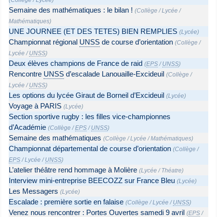
Semaine des mathématiques : le bilan !
(
Collège
/
Lycée
/
Mathématiques
)
UNE JOURNEE (ET DES TETES) BIEN REMPLIES
(
Lycée
)
Championnat régional
UNSS
de course d’orientation
(
Collège
/
Lycée
/
UNSS
)
Deux élèves champions de France de raid
(
EPS
/
UNSS
)
Rencontre
UNSS
d’escalade Lanouaille-Excideuil
(
Collège
/
Lycée
/
UNSS
)
Les options du lycée Giraut de Borneil d’Excideuil
(
Lycée
)
Voyage à PARIS
(
Lycée
)
Section sportive rugby : les filles vice-championnes
d’Académie
(
Collège
/
EPS
/
UNSS
)
Semaine des mathématiques
(
Collège
/
Lycée
/
Mathématiques
)
Championnat départemental de course d’orientation
(
Collège
/
EPS
/
Lycée
/
UNSS
)
L’atelier théâtre rend hommage à Molière
(
Lycée
/
Théatre
)
Interview mini-entreprise BEECOZZ sur France Bleu
(
Lycée
)
Les Messagers
(
Lycée
)
Escalade : première sortie en falaise
(
Collège
/
Lycée
/
UNSS
)
Venez nous rencontrer : Portes Ouvertes samedi 9 avril
(
EPS
/