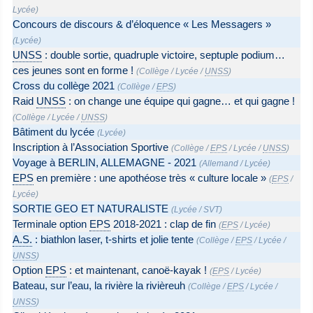
Lycée
)
Concours de discours & d’éloquence « Les Messagers »
(
Lycée
)
UNSS
: double sortie, quadruple victoire, septuple podium…
ces jeunes sont en forme !
(
Collège
/
Lycée
/
UNSS
)
Cross du collège 2021
(
Collège
/
EPS
)
Raid
UNSS
: on change une équipe qui gagne… et qui gagne !
(
Collège
/
Lycée
/
UNSS
)
Bâtiment du lycée
(
Lycée
)
Inscription à l’Association Sportive
(
Collège
/
EPS
/
Lycée
/
UNSS
)
Voyage à BERLIN, ALLEMAGNE - 2021
(
Allemand
/
Lycée
)
EPS
en première : une apothéose très « culture locale »
(
EPS
/
Lycée
)
SORTIE GEO ET NATURALISTE
(
Lycée
/
SVT
)
Terminale option
EPS
2018-2021 : clap de fin
(
EPS
/
Lycée
)
A.S.
: biathlon laser, t-shirts et jolie tente
(
Collège
/
EPS
/
Lycée
/
UNSS
)
Option
EPS
: et maintenant, canoë-kayak !
(
EPS
/
Lycée
)
Bateau, sur l’eau, la rivière la rivièreuh
(
Collège
/
EPS
/
Lycée
/
UNSS
)