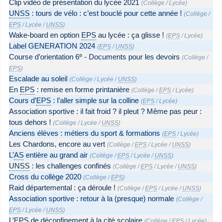
Clip vidéo de présentation du lycée 2021
(
Collège
/
Lycée
)
UNSS
: tours de vélo : c’est bouclé pour cette année !
(
Collège
/
EPS
/
Lycée
/
UNSS
)
Wake-board en option
EPS
au lycée : ça glisse !
(
EPS
/
Lycée
)
Label GENERATION 2024
(
EPS
/
UNSS
)
e
Course d’orientation 6
- Documents pour les devoirs
(
Collège
/
EPS
)
Escalade au soleil
(
Collège
/
Lycée
/
UNSS
)
En
EPS
: remise en forme printanière
(
Collège
/
EPS
/
Lycée
)
Cours d’
EPS
: l’aller simple sur la colline
(
EPS
/
Lycée
)
Association sportive : il fait froid ? il pleut ? Même pas peur :
tous dehors !
(
Collège
/
Lycée
/
UNSS
)
Anciens élèves : métiers du sport & formations
(
EPS
/
Lycée
)
Les Chardons, encore au vert
(
Collège
/
EPS
/
Lycée
/
UNSS
)
L’
AS
entière au grand air
(
Collège
/
EPS
/
Lycée
/
UNSS
)
UNSS
: les challenges confinés
(
Collège
/
EPS
/
Lycée
/
UNSS
)
Cross du collège 2020
(
Collège
/
EPS
)
Raid départemental : ça déroule !
(
Collège
/
EPS
/
Lycée
/
UNSS
)
Association sportive : retour à la (presque) normale
(
Collège
/
EPS
/
Lycée
/
UNSS
)
L’
EPS
de déconfinement à la cité scolaire
(
Collège
/
EPS
/
Lycée
)