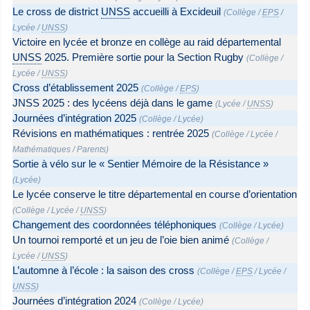
Le cross de district
UNSS
accueilli à Excideuil
(
Collège
/
EPS
/
Lycée
/
UNSS
)
Victoire en lycée et bronze en collège au raid départemental
UNSS
2025. Première sortie pour la Section Rugby
(
Collège
/
Lycée
/
UNSS
)
Cross d’établissement 2025
(
Collège
/
EPS
)
JNSS 2025 : des lycéens déjà dans le game
(
Lycée
/
UNSS
)
Journées d’intégration 2025
(
Collège
/
Lycée
)
Révisions en mathématiques : rentrée 2025
(
Collège
/
Lycée
/
Mathématiques
/
Parents
)
Sortie à vélo sur le « Sentier Mémoire de la Résistance »
(
Lycée
)
Le lycée conserve le titre départemental en course d’orientation
(
Collège
/
Lycée
/
UNSS
)
Changement des coordonnées téléphoniques
(
Collège
/
Lycée
)
Un tournoi remporté et un jeu de l’oie bien animé
(
Collège
/
Lycée
/
UNSS
)
L’automne à l’école : la saison des cross
(
Collège
/
EPS
/
Lycée
/
UNSS
)
Journées d’intégration 2024
(
Collège
/
Lycée
)