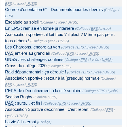
EPS
/
Lycée
/
UNSS
)
e
Course d’orientation 6
- Documents pour les devoirs
(
Collège
/
EPS
)
Escalade au soleil
(
Collège
/
Lycée
/
UNSS
)
En
EPS
: remise en forme printanière
(
Collège
/
EPS
/
Lycée
)
Association sportive : il fait froid ? il pleut ? Même pas peur :
tous dehors !
(
Collège
/
Lycée
/
UNSS
)
Les Chardons, encore au vert
(
Collège
/
EPS
/
Lycée
/
UNSS
)
L’
AS
entière au grand air
(
Collège
/
EPS
/
Lycée
/
UNSS
)
UNSS
: les challenges confinés
(
Collège
/
EPS
/
Lycée
/
UNSS
)
Cross du collège 2020
(
Collège
/
EPS
)
Raid départemental : ça déroule !
(
Collège
/
EPS
/
Lycée
/
UNSS
)
Association sportive : retour à la (presque) normale
(
Collège
/
EPS
/
Lycée
/
UNSS
)
L’
EPS
de déconfinement à la cité scolaire
(
Collège
/
EPS
/
Lycée
)
Section Rugby
(
Collège
/
EPS
)
L’
AS
: suite… et fin !
(
Collège
/
EPS
/
Lycée
/
UNSS
)
Association Sportive déconfinée : c’est reparti
(
Collège
/
EPS
/
Lycée
/
UNSS
)
La vie à l’internat
(
Collège
)