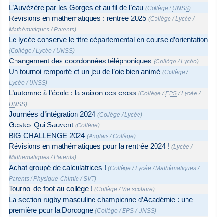
L’Auvézère par les Gorges et au fil de l’eau
(
Collège
/
UNSS
)
Révisions en mathématiques : rentrée 2025
(
Collège
/
Lycée
/
Mathématiques
/
Parents
)
Le lycée conserve le titre départemental en course d’orientation
(
Collège
/
Lycée
/
UNSS
)
Changement des coordonnées téléphoniques
(
Collège
/
Lycée
)
Un tournoi remporté et un jeu de l’oie bien animé
(
Collège
/
Lycée
/
UNSS
)
L’automne à l’école : la saison des cross
(
Collège
/
EPS
/
Lycée
/
UNSS
)
Journées d’intégration 2024
(
Collège
/
Lycée
)
Gestes Qui Sauvent
(
Collège
)
BIG CHALLENGE 2024
(
Anglais
/
Collège
)
Révisions en mathématiques pour la rentrée 2024 !
(
Lycée
/
Mathématiques
/
Parents
)
Achat groupé de calculatrices !
(
Collège
/
Lycée
/
Mathématiques
/
Parents
/
Physique-Chimie
/
SVT
)
Tournoi de foot au collège !
(
Collège
/
Vie scolaire
)
La section rugby masculine championne d’Académie : une
première pour la Dordogne
(
Collège
/
EPS
/
UNSS
)