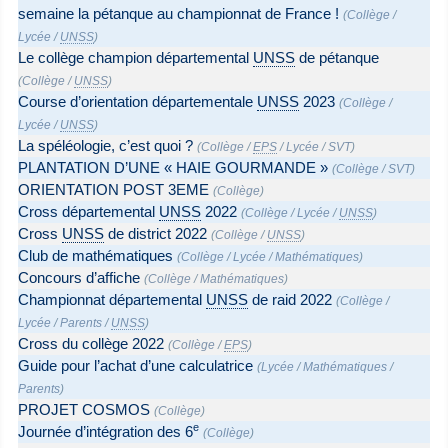
semaine la pétanque au championnat de France !
(
Collège
/
Lycée
/
UNSS
)
Le collège champion départemental
UNSS
de pétanque
(
Collège
/
UNSS
)
Course d’orientation départementale
UNSS
2023
(
Collège
/
Lycée
/
UNSS
)
La spéléologie, c’est quoi ?
(
Collège
/
EPS
/
Lycée
/
SVT
)
PLANTATION D’UNE « HAIE GOURMANDE »
(
Collège
/
SVT
)
ORIENTATION POST 3EME
(
Collège
)
Cross départemental
UNSS
2022
(
Collège
/
Lycée
/
UNSS
)
Cross
UNSS
de district 2022
(
Collège
/
UNSS
)
Club de mathématiques
(
Collège
/
Lycée
/
Mathématiques
)
Concours d’affiche
(
Collège
/
Mathématiques
)
Championnat départemental
UNSS
de raid 2022
(
Collège
/
Lycée
/
Parents
/
UNSS
)
Cross du collège 2022
(
Collège
/
EPS
)
Guide pour l’achat d’une calculatrice
(
Lycée
/
Mathématiques
/
Parents
)
PROJET COSMOS
(
Collège
)
e
Journée d’intégration des 6
(
Collège
)