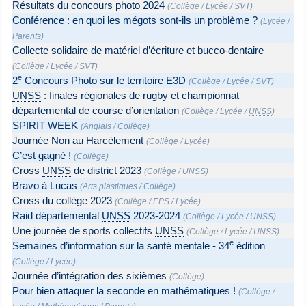
Résultats du concours photo 2024
(
Collège
/
Lycée
/
SVT
)
Conférence : en quoi les mégots sont-ils un problème ?
(
Lycée
/
Parents
)
Collecte solidaire de matériel d’écriture et bucco-dentaire
(
Collège
/
Lycée
/
SVT
)
e
2
Concours Photo sur le territoire E3D
(
Collège
/
Lycée
/
SVT
)
UNSS
: finales régionales de rugby et championnat
départemental de course d’orientation
(
Collège
/
Lycée
/
UNSS
)
SPIRIT WEEK
(
Anglais
/
Collège
)
Journée Non au Harcèlement
(
Collège
/
Lycée
)
C’est gagné !
(
Collège
)
Cross
UNSS
de district 2023
(
Collège
/
UNSS
)
Bravo à Lucas
(
Arts plastiques
/
Collège
)
Cross du collège 2023
(
Collège
/
EPS
/
Lycée
)
Raid départemental
UNSS
2023-2024
(
Collège
/
Lycée
/
UNSS
)
Une journée de sports collectifs
UNSS
(
Collège
/
Lycée
/
UNSS
)
e
Semaines d’information sur la santé mentale - 34
édition
(
Collège
/
Lycée
)
Journée d’intégration des sixièmes
(
Collège
)
Pour bien attaquer la seconde en mathématiques !
(
Collège
/