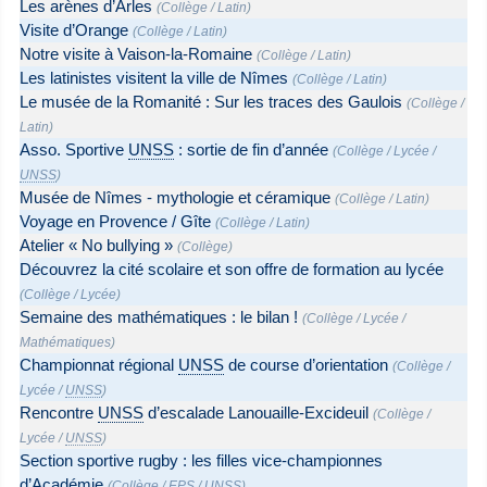
Les arènes d’Arles
(
Collège
/
Latin
)
Visite d’Orange
(
Collège
/
Latin
)
Notre visite à Vaison-la-Romaine
(
Collège
/
Latin
)
Les latinistes visitent la ville de Nîmes
(
Collège
/
Latin
)
Le musée de la Romanité : Sur les traces des Gaulois
(
Collège
/
Latin
)
Asso. Sportive
UNSS
: sortie de fin d’année
(
Collège
/
Lycée
/
UNSS
)
Musée de Nîmes - mythologie et céramique
(
Collège
/
Latin
)
Voyage en Provence / Gîte
(
Collège
/
Latin
)
Atelier « No bullying »
(
Collège
)
Découvrez la cité scolaire et son offre de formation au lycée
(
Collège
/
Lycée
)
Semaine des mathématiques : le bilan !
(
Collège
/
Lycée
/
Mathématiques
)
Championnat régional
UNSS
de course d’orientation
(
Collège
/
Lycée
/
UNSS
)
Rencontre
UNSS
d’escalade Lanouaille-Excideuil
(
Collège
/
Lycée
/
UNSS
)
Section sportive rugby : les filles vice-championnes
d’Académie
(
Collège
/
EPS
/
UNSS
)