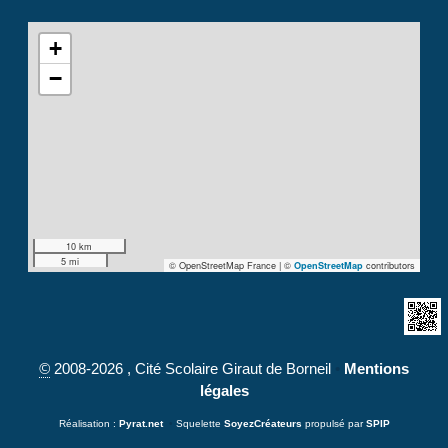
+
−
10 km
5 mi
© OpenStreetMap France | ©
contributors
OpenStreetMap
©
2008-2026 , Cité Scolaire Giraut de Borneil
•
Mentions
légales
Réalisation :
Pyrat.net
•
Squelette
SoyezCréateurs
propulsé par
SPIP