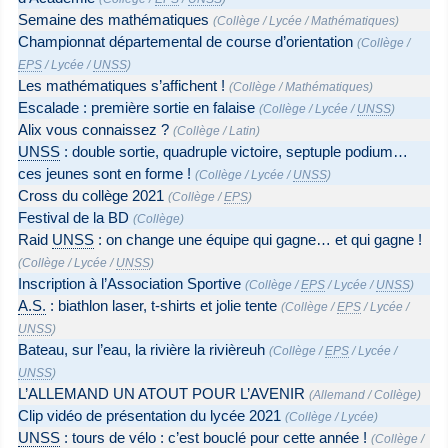
Semaine des mathématiques
(
Collège
/
Lycée
/
Mathématiques
)
Championnat départemental de course d’orientation
(
Collège
/
EPS
/
Lycée
/
UNSS
)
Les mathématiques s’affichent !
(
Collège
/
Mathématiques
)
Escalade : première sortie en falaise
(
Collège
/
Lycée
/
UNSS
)
Alix vous connaissez ?
(
Collège
/
Latin
)
UNSS
: double sortie, quadruple victoire, septuple podium…
ces jeunes sont en forme !
(
Collège
/
Lycée
/
UNSS
)
Cross du collège 2021
(
Collège
/
EPS
)
Festival de la BD
(
Collège
)
Raid
UNSS
: on change une équipe qui gagne… et qui gagne !
(
Collège
/
Lycée
/
UNSS
)
Inscription à l’Association Sportive
(
Collège
/
EPS
/
Lycée
/
UNSS
)
A.S.
: biathlon laser, t-shirts et jolie tente
(
Collège
/
EPS
/
Lycée
/
UNSS
)
Bateau, sur l’eau, la rivière la rivièreuh
(
Collège
/
EPS
/
Lycée
/
UNSS
)
L’ALLEMAND UN ATOUT POUR L’AVENIR
(
Allemand
/
Collège
)
Clip vidéo de présentation du lycée 2021
(
Collège
/
Lycée
)
UNSS
: tours de vélo : c’est bouclé pour cette année !
(
Collège
/