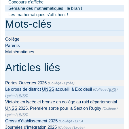
Concours d’affiche
Semaine des mathématiques : le bilan !
Les mathématiques s’affichent !
Mots-clés
Collège
Parents
Mathématiques
Articles liés
Portes Ouvertes 2026
(
Collège
/
Lycée
)
Le cross de district
UNSS
accueilli à Excideuil
(
Collège
/
EPS
/
Lycée
/
UNSS
)
Victoire en lycée et bronze en collège au raid départemental
UNSS
2025. Première sortie pour la Section Rugby
(
Collège
/
Lycée
/
UNSS
)
Cross d’établissement 2025
(
Collège
/
EPS
)
Journées d’intégration 2025
(
Collège
/
Lycée
)