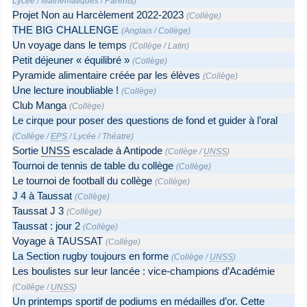
Lycée
/
Mathématiques
/
Parents
)
Projet Non au Harcèlement 2022-2023
(
Collège
)
THE BIG CHALLENGE
(
Anglais
/
Collège
)
Un voyage dans le temps
(
Collège
/
Latin
)
Petit déjeuner « équilibré »
(
Collège
)
Pyramide alimentaire créée par les élèves
(
Collège
)
Une lecture inoubliable !
(
Collège
)
Club Manga
(
Collège
)
Le cirque pour poser des questions de fond et guider à l’oral
(
Collège
/
EPS
/
Lycée
/
Théatre
)
Sortie
UNSS
escalade à Antipode
(
Collège
/
UNSS
)
Tournoi de tennis de table du collège
(
Collège
)
Le tournoi de football du collège
(
Collège
)
J 4 à Taussat
(
Collège
)
Taussat J 3
(
Collège
)
Taussat : jour 2
(
Collège
)
Voyage à TAUSSAT
(
Collège
)
La Section rugby toujours en forme
(
Collège
/
UNSS
)
Les boulistes sur leur lancée : vice-champions d’Académie
(
Collège
/
UNSS
)
Un printemps sportif de podiums en médailles d’or. Cette