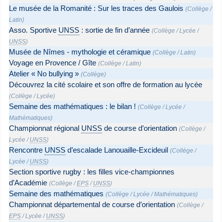
Le musée de la Romanité : Sur les traces des Gaulois
(
Collège
/
Latin
)
Asso. Sportive
UNSS
: sortie de fin d’année
(
Collège
/
Lycée
/
UNSS
)
Musée de Nîmes - mythologie et céramique
(
Collège
/
Latin
)
Voyage en Provence / Gîte
(
Collège
/
Latin
)
Atelier « No bullying »
(
Collège
)
Découvrez la cité scolaire et son offre de formation au lycée
(
Collège
/
Lycée
)
Semaine des mathématiques : le bilan !
(
Collège
/
Lycée
/
Mathématiques
)
Championnat régional
UNSS
de course d’orientation
(
Collège
/
Lycée
/
UNSS
)
Rencontre
UNSS
d’escalade Lanouaille-Excideuil
(
Collège
/
Lycée
/
UNSS
)
Section sportive rugby : les filles vice-championnes
d’Académie
(
Collège
/
EPS
/
UNSS
)
Semaine des mathématiques
(
Collège
/
Lycée
/
Mathématiques
)
Championnat départemental de course d’orientation
(
Collège
/
EPS
/
Lycée
/
UNSS
)