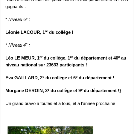
gagnants :
e
*
Niveau 6
:
re
Léonie LACOUR, 1
du collège !
e
*
Niveau 4
:
er
er
e
Léo LE MEUR, 1
du collège, 1
du département et 40
au
niveau national sur 23633 participants !
e
e
Eva GAILLARD, 2
du collège et 6
du département !
e
e
Morgane DEROIN, 3
du collège et 9
du département !}
Un grand bravo à toutes et à tous, et à l’année prochaine !