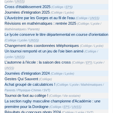
Lycée
/
UNSS
)
Cross d’établissement 2025
(
Collège
/
EPS
)
Journées d’intégration 2025
(
Collège
/
Lycée
)
L’Auvézère par les Gorges et au fil de l’eau
(
Collège
/
UNSS
)
Révisions en mathématiques : rentrée 2025
(
Collège
/
Lycée
/
Mathématiques
/
Parents
)
Le lycée conserve le titre départemental en course d’orientation
(
Collège
/
Lycée
/
UNSS
)
Changement des coordonnées téléphoniques
(
Collège
/
Lycée
)
Un tournoi remporté et un jeu de l’oie bien animé
(
Collège
/
Lycée
/
UNSS
)
L’automne à l’école : la saison des cross
(
Collège
/
EPS
/
Lycée
/
UNSS
)
Journées d’intégration 2024
(
Collège
/
Lycée
)
Gestes Qui Sauvent
(
Collège
)
Achat groupé de calculatrices !
(
Collège
/
Lycée
/
Mathématiques
/
Parents
/
Physique-Chimie
/
SVT
)
Tournoi de foot au collège !
(
Collège
/
Vie scolaire
)
La section rugby masculine championne d’Académie : une
première pour la Dordogne
(
Collège
/
EPS
/
UNSS
)
Résultats du concours photo 2024
(
Collège
/
Lycée
/
SVT
)