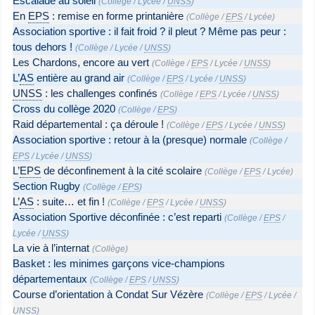
Escalade au soleil
(
Collège
/
Lycée
/
UNSS
)
En
EPS
: remise en forme printanière
(
Collège
/
EPS
/
Lycée
)
Association sportive : il fait froid ? il pleut ? Même pas peur :
tous dehors !
(
Collège
/
Lycée
/
UNSS
)
Les Chardons, encore au vert
(
Collège
/
EPS
/
Lycée
/
UNSS
)
L’
AS
entière au grand air
(
Collège
/
EPS
/
Lycée
/
UNSS
)
UNSS
: les challenges confinés
(
Collège
/
EPS
/
Lycée
/
UNSS
)
Cross du collège 2020
(
Collège
/
EPS
)
Raid départemental : ça déroule !
(
Collège
/
EPS
/
Lycée
/
UNSS
)
Association sportive : retour à la (presque) normale
(
Collège
/
EPS
/
Lycée
/
UNSS
)
L’
EPS
de déconfinement à la cité scolaire
(
Collège
/
EPS
/
Lycée
)
Section Rugby
(
Collège
/
EPS
)
L’
AS
: suite… et fin !
(
Collège
/
EPS
/
Lycée
/
UNSS
)
Association Sportive déconfinée : c’est reparti
(
Collège
/
EPS
/
Lycée
/
UNSS
)
La vie à l’internat
(
Collège
)
Basket : les minimes garçons vice-champions
départementaux
(
Collège
/
EPS
/
UNSS
)
Course d’orientation à Condat Sur Vézère
(
Collège
/
EPS
/
Lycée
/
UNSS
)