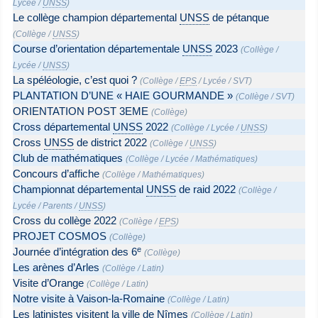
Lycée
/
UNSS
)
Le collège champion départemental
UNSS
de pétanque
(
Collège
/
UNSS
)
Course d’orientation départementale
UNSS
2023
(
Collège
/
Lycée
/
UNSS
)
La spéléologie, c’est quoi ?
(
Collège
/
EPS
/
Lycée
/
SVT
)
PLANTATION D’UNE « HAIE GOURMANDE »
(
Collège
/
SVT
)
ORIENTATION POST 3EME
(
Collège
)
Cross départemental
UNSS
2022
(
Collège
/
Lycée
/
UNSS
)
Cross
UNSS
de district 2022
(
Collège
/
UNSS
)
Club de mathématiques
(
Collège
/
Lycée
/
Mathématiques
)
Concours d’affiche
(
Collège
/
Mathématiques
)
Championnat départemental
UNSS
de raid 2022
(
Collège
/
Lycée
/
Parents
/
UNSS
)
Cross du collège 2022
(
Collège
/
EPS
)
PROJET COSMOS
(
Collège
)
e
Journée d’intégration des 6
(
Collège
)
Les arènes d’Arles
(
Collège
/
Latin
)
Visite d’Orange
(
Collège
/
Latin
)
Notre visite à Vaison-la-Romaine
(
Collège
/
Latin
)
Les latinistes visitent la ville de Nîmes
(
Collège
/
Latin
)