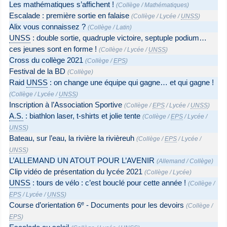
Les mathématiques s’affichent !
(
Collège
/
Mathématiques
)
Escalade : première sortie en falaise
(
Collège
/
Lycée
/
UNSS
)
Alix vous connaissez ?
(
Collège
/
Latin
)
UNSS
: double sortie, quadruple victoire, septuple podium…
ces jeunes sont en forme !
(
Collège
/
Lycée
/
UNSS
)
Cross du collège 2021
(
Collège
/
EPS
)
Festival de la BD
(
Collège
)
Raid
UNSS
: on change une équipe qui gagne… et qui gagne !
(
Collège
/
Lycée
/
UNSS
)
Inscription à l’Association Sportive
(
Collège
/
EPS
/
Lycée
/
UNSS
)
A.S.
: biathlon laser, t-shirts et jolie tente
(
Collège
/
EPS
/
Lycée
/
UNSS
)
Bateau, sur l’eau, la rivière la rivièreuh
(
Collège
/
EPS
/
Lycée
/
UNSS
)
L’ALLEMAND UN ATOUT POUR L’AVENIR
(
Allemand
/
Collège
)
Clip vidéo de présentation du lycée 2021
(
Collège
/
Lycée
)
UNSS
: tours de vélo : c’est bouclé pour cette année !
(
Collège
/
EPS
/
Lycée
/
UNSS
)
e
Course d’orientation 6
- Documents pour les devoirs
(
Collège
/
EPS
)