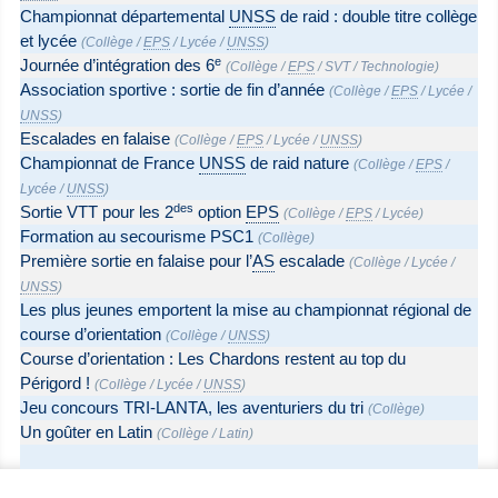
Championnat départemental
UNSS
de raid : double titre collège
et lycée
(
Collège
/
EPS
/
Lycée
/
UNSS
)
e
Journée d’intégration des 6
(
Collège
/
EPS
/
SVT
/
Technologie
)
Association sportive : sortie de fin d’année
(
Collège
/
EPS
/
Lycée
/
UNSS
)
Escalades en falaise
(
Collège
/
EPS
/
Lycée
/
UNSS
)
Championnat de France
UNSS
de raid nature
(
Collège
/
EPS
/
Lycée
/
UNSS
)
des
Sortie VTT pour les 2
option
EPS
(
Collège
/
EPS
/
Lycée
)
Formation au secourisme PSC1
(
Collège
)
Première sortie en falaise pour l’
AS
escalade
(
Collège
/
Lycée
/
UNSS
)
Les plus jeunes emportent la mise au championnat régional de
course d’orientation
(
Collège
/
UNSS
)
Course d’orientation : Les Chardons restent au top du
Périgord !
(
Collège
/
Lycée
/
UNSS
)
Jeu concours TRI-LANTA, les aventuriers du tri
(
Collège
)
Un goûter en Latin
(
Collège
/
Latin
)