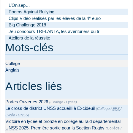
L’Onisep…
Poems Against Bullying
e
Clips Vidéo réalisés par les élèves de la 4
euro
Big Challenge 2018
Jeu concours TRI-LANTA, les aventuriers du tri
Ateliers de la réussite
Mots-clés
Collège
Anglais
Articles liés
Portes Ouvertes 2026
(
Collège
/
Lycée
)
Le cross de district
UNSS
accueilli à Excideuil
(
Collège
/
EPS
/
Lycée
/
UNSS
)
Victoire en lycée et bronze en collège au raid départemental
UNSS
2025. Première sortie pour la Section Rugby
(
Collège
/