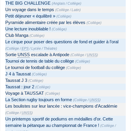
THE BIG CHALLENGE
(
Anglais
/
Collège
)
Un voyage dans le temps
(
Collège
/
Latin
)
Petit déjeuner « équilibré »
(
Collège
)
Pyramide alimentaire créée par les élèves
(
Collège
)
Une lecture inoubliable !
(
Collège
)
Club Manga
(
Collège
)
Le cirque pour poser des questions de fond et guider à l’oral
(
Collège
/
EPS
/
Lycée
/
Théatre
)
Sortie
UNSS
escalade à Antipode
(
Collège
/
UNSS
)
Tournoi de tennis de table du collège
(
Collège
)
Le tournoi de football du collège
(
Collège
)
J 4 à Taussat
(
Collège
)
Taussat J 3
(
Collège
)
Taussat : jour 2
(
Collège
)
Voyage à TAUSSAT
(
Collège
)
La Section rugby toujours en forme
(
Collège
/
UNSS
)
Les boulistes sur leur lancée : vice-champions d’Académie
(
Collège
/
UNSS
)
Un printemps sportif de podiums en médailles d’or. Cette
semaine la pétanque au championnat de France !
(
Collège
/