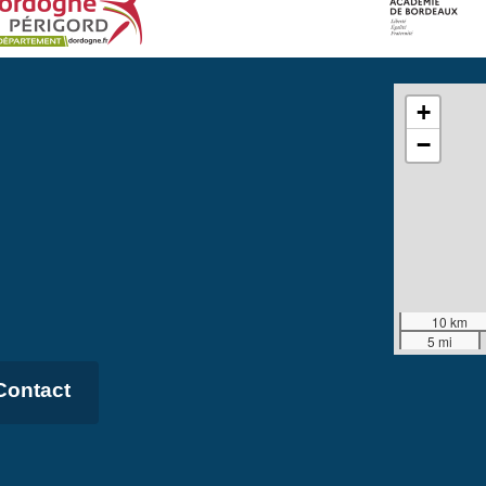
+
−
10 km
5 mi
Contact