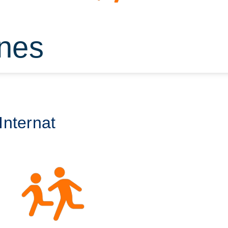
rnes
Internat