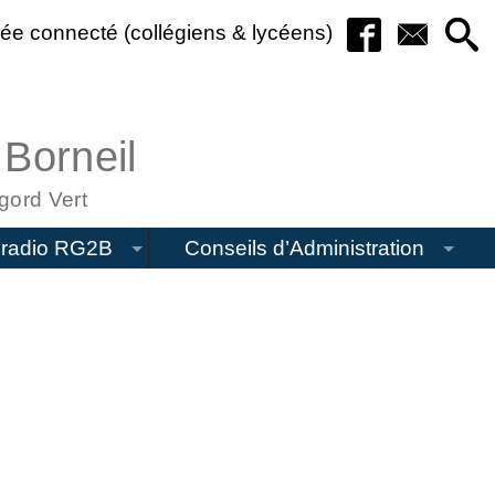
ée connecté (collégiens & lycéens)
 Borneil
gord Vert
radio RG2B
Conseils d’Administration