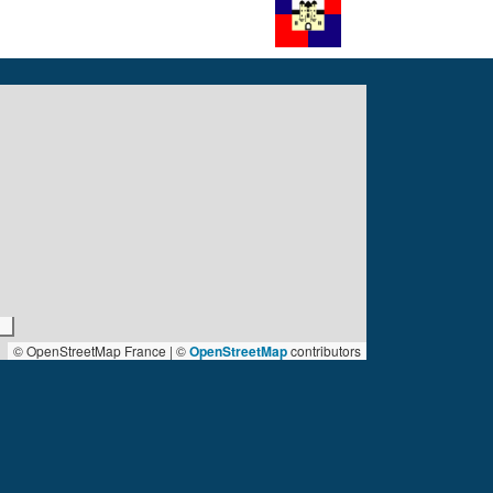
© OpenStreetMap France | ©
OpenStreetMap
contributors